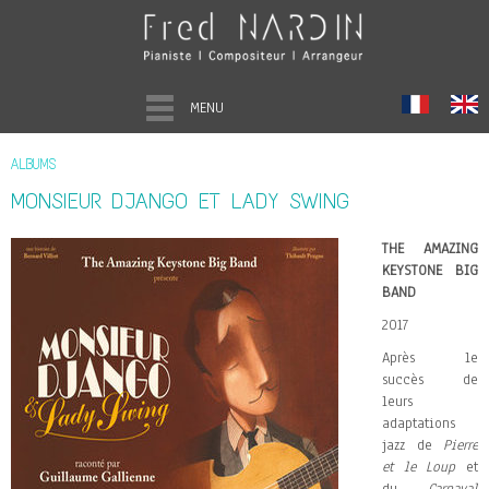
MENU
ALBUMS
MONSIEUR DJANGO ET LADY SWING
THE AMAZING
KEYSTONE BIG
BAND
2017
Après le
succès de
leurs
adaptations
jazz de
Pierre
et le Loup
et