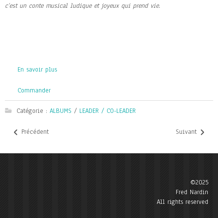
c’est un conte musical ludique et joyeux qui prend vie.
En savoir plus
Commander
Catégorie :
ALBUMS
/
LEADER / CO-LEADER
Précédent
Suivant
©2025
Fred Nardin
All rights reserved