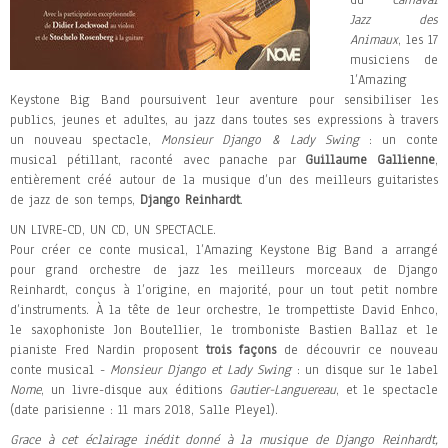
du
Carnaval
Jazz des
Animaux
, les 17
musiciens de
l’Amazing
Keystone Big Band poursuivent leur aventure pour sensibiliser les
publics, jeunes et adultes, au jazz dans toutes ses expressions à travers
un nouveau spectacle,
Monsieur Django & Lady Swing
: un conte
musical pétillant, raconté avec panache par
Guillaume Gallienne
,
entièrement créé autour de la musique d’un des meilleurs guitaristes
de jazz de son temps,
Django Reinhardt
.
UN LIVRE-CD, UN CD, UN SPECTACLE.
Pour créer ce conte musical, l’Amazing Keystone Big Band a arrangé
pour grand orchestre de jazz les meilleurs morceaux de Django
Reinhardt, conçus à l’origine, en majorité, pour un tout petit nombre
d’instruments. À la tête de leur orchestre, le trompettiste David Enhco,
le saxophoniste Jon Boutellier, le tromboniste Bastien Ballaz et le
pianiste Fred Nardin proposent
trois façons
de découvrir ce nouveau
conte musical -
Monsieur Django et Lady Swing
: un disque sur le label
Nome
, un livre-disque aux éditions
Gautier-Languereau
, et le spectacle
(date parisienne : 11 mars 2018, Salle Pleyel).
Grace à cet éclairage inédit donné à la musique de Django Reinhardt,