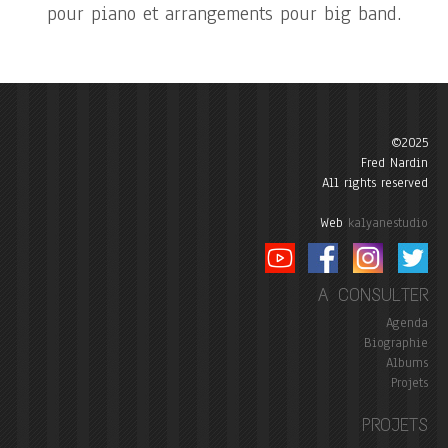
pour piano et arrangements pour big band.
©2025
Fred Nardin
All rights reserved
Web
kalyanestudio
A CONSULTER
Agenda
Biographie
Albums
Projets
PROJETS