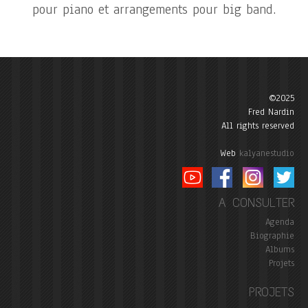
pour piano et arrangements pour big band.
©2025
Fred Nardin
All rights reserved
Web
kalyanestudio
A CONSULTER
Agenda
Biographie
Albums
Projets
PROJETS